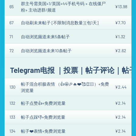
群主号需美国+1/英国+44手机号码 » 在线僵尸
65
¥13.98
粉» 主动进群/频道
67
自动刷未来帖子 [不限制消息数量] [包1天]
¥7.70
71
自动浏览频道未来5条帖子
¥1.32
72
自动浏览频道未来10条帖子
¥2.62
Telegram电报 ｜投票｜帖子评论｜帖
帖子混合积极表情 （👍🤩🎉🔥❤️🥰👏🏻）+免费
130
¥2.44
浏览量
132
帖子点赞👍+免费浏览量
¥2.14
133
帖子点踩👎+免费浏览量
¥2.14
134
帖子❤️表情+免费浏览量
¥2.14